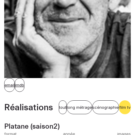
email
imdb
Réalisations
tout
long métrage
scénographie
film tv
Platane (saison2)