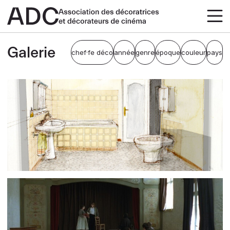
Galerie
chef·fe déco
année
genre
époque
couleur
pays