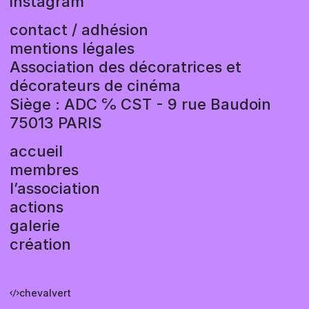
instagram
Nos membres partagent leurs secrets
de création
contact / adhésion
mentions légales
Association des décoratrices et
décorateurs de cinéma
Siège : ADC ℅ CST - 9 rue Baudoin
75013 PARIS
accueil
membres
l’association
actions
galerie
création
chevalvert