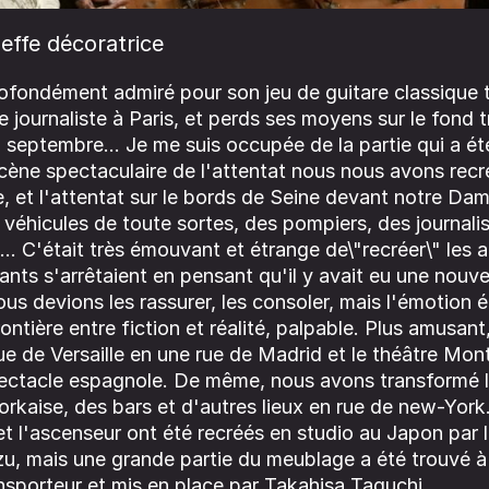
effe décoratrice
ofondément admiré pour son jeu de guitare classique
journaliste à Paris, et perds ses moyens sur le fond 
 septembre... Je me suis occupée de la partie qui a ét
scène spectaculaire de l'attentat nous nous avons rec
, et l'attentat sur le bords de Seine devant notre Da
véhicules de toute sortes, des pompiers, des journali
... C'était très émouvant et étrange de\"recréer\" les 
ants s'arrêtaient en pensant qu'il y avait eu une nouve
us devions les rassurer, les consoler, mais l'émotion é
frontière entre fiction et réalité, palpable. Plus amusan
ue de Versaille en une rue de Madrid et le théâtre Mon
pectacle espagnole. De même, nous avons transformé l
rkaise, des bars et d'autres lieux en rue de new-York
t l'ascenseur ont été recréés en studio au Japon par 
u, mais une grande partie du meublage a été trouvé à 
nsporteur et mis en place par Takahisa Taguchi.