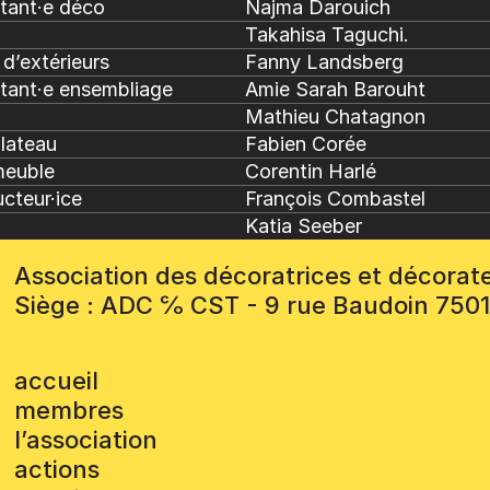
stant·e déco
Najma Darouich
Takahisa Taguchi.
d’extérieurs
Fanny Landsberg
stant·e ensembliage
Amie Sarah Barouht
Mathieu Chatagnon
plateau
Fabien Corée
meuble
Corentin Harlé
cteur·ice
François Combastel
Katia Seeber
Association des décoratrices et décorat
Siège : ADC ℅ CST - 9 rue Baudoin 750
accueil
membres
l’association
actions