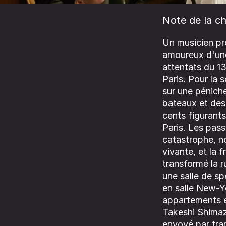
Note de la ch
Un musicien pr
amoureux d'une 
attentats du 13
Paris. Pour la 
sur une péniche
bateaux et des 
cents figurants
Paris. Les pass
catastrophe, no
vivante, et la 
transformé la r
une salle de s
en salle New-Yo
appartements e
Takeshi Shimaz
envoyé par tra