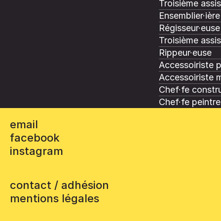
Troisième assi
Ensemblier·ière
Régisseur·euse 
Troisième assi
Rippeur·euse
Accessoiriste 
Accessoiriste 
Chef·fe constru
Chef·fe peintre
email
facebook
instagram
contact / adhésion
mentions légales