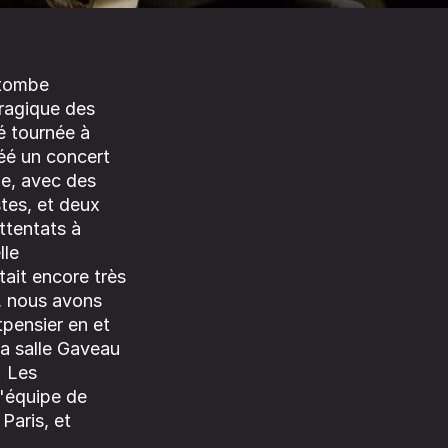
 tombe
tragique des
é tournée à
réé un concert
me, avec des
stes, et deux
attentats à
lle
tait encore très
t, nous avons
tpensier en et
a salle Gaveau
. Les
l'équipe de
Paris, et