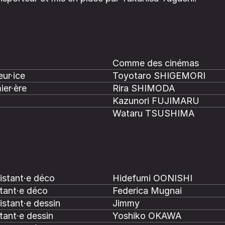
Comme des cinémas
ur·ice
Toyotaro SHIGEMORI
ier·ère
Rira SHIMODA
Kazunori FUJIMARU
Wataru TSUSHIMA
istant·e déco
Hidefumi OONISHI
tant·e déco
Federica Mugnai
istant·e dessin
Jimmy
tant·e dessin
Yoshiko OKAWA