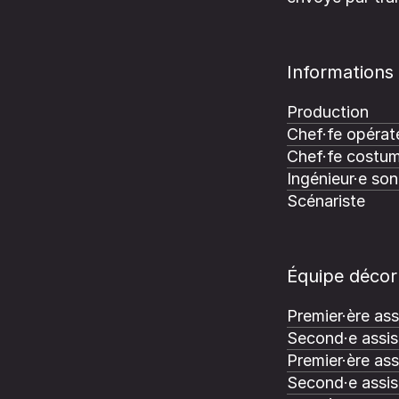
Informations
Production
Chef·fe opérate
Chef·fe costum
Ingénieur·e son
Scénariste
Équipe décor
Premier·ère ass
Second·e assis
Premier·ère ass
Second·e assis