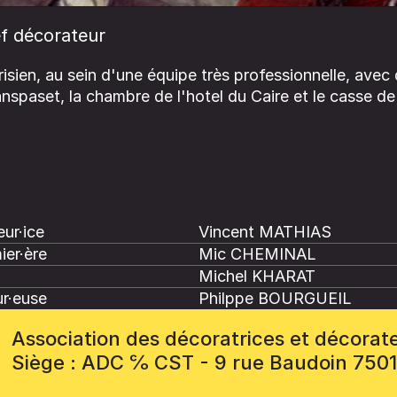
f décorateur
risien, au sein d'une équipe très professionnelle, ave
nspaset, la chambre de l'hotel du Caire et le casse de 
ur·ice
Vincent MATHIAS
ier·ère
Mic CHEMINAL
Michel KHARAT
r·euse
Philppe BOURGUEIL
Association des décoratrices et décorat
Siège : ADC ℅ CST - 9 rue Baudoin 750