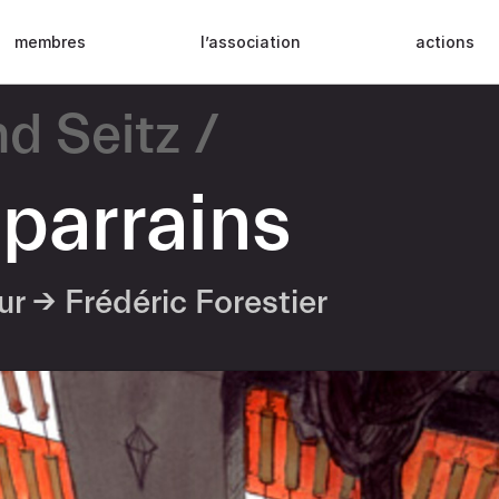
membres
l’association
actions
nd Seitz
 parrains
eur →
Frédéric Forestier