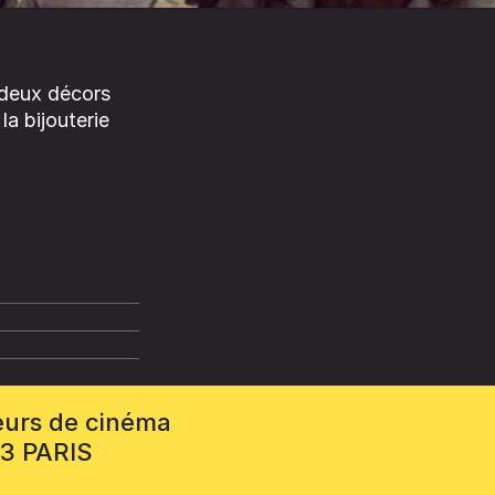
c deux décors
la bijouterie
eurs de cinéma
13 PARIS