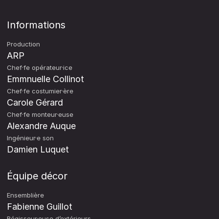
Informations
Production
ARP
Chef·fe opérateur·ice
Emmnuelle Collinot
Chef·fe costumier·ère
Carole Gérard
Chef·fe monteur·euse
Alexandre Auque
Ingénieur·e son
Damien Luquet
Équipe décor
Ensemblière
Fabienne Guillot
Régisseur·euse d’extérieurs