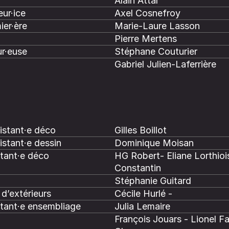
Alain Attal
ur·ice
Axel Cosnefroy
ier·ère
Marie-Laure Lasson
Pierre Mertens
r·euse
Stéphane Couturier
Gabriel Julien-Laferrière
istant·e déco
Gilles Boillot
istant·e dessin
Dominique Moisan
stant·e déco
HG Robert- Eliane Lorthiois
Constantin
Stéphanie Guitard
d’extérieurs
Cécile Hurlé -
stant·e ensembliage
Julia Lemaire
François Jouars - Lionel Fa