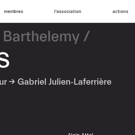
membres
l’association
actions
 Barthelemy
S
eur →
Gabriel Julien‑Laferrière