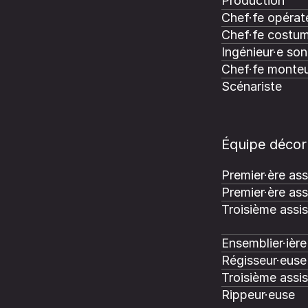
Production
Chef·fe opérate
Chef·fe costum
Ingénieur·e son
Chef·fe monteu
Scénariste
Équipe décor
Premier·ère ass
Premier·ère ass
Troisième assi
Ensemblier·ière
Régisseur·euse 
Troisième assi
Rippeur·euse