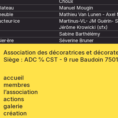
Choux
plateau
Manuel Mougin
meuble
Mathieu Van Lunen - Axel
cteur·ice
Martinus-VL- JM Guérin- 
Jérôme Krowicki (sfx)
Sabine Barthélémy
ier·ère
Séverine Bruner
Association des décoratrices et décorat
Siège : ADC ℅ CST - 9 rue Baudoin 750
accueil
membres
l’association
actions
galerie
création