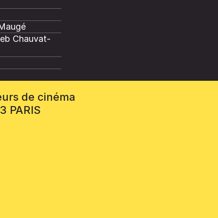
 Maugé
Seb Chauvat-
eurs de cinéma
13 PARIS