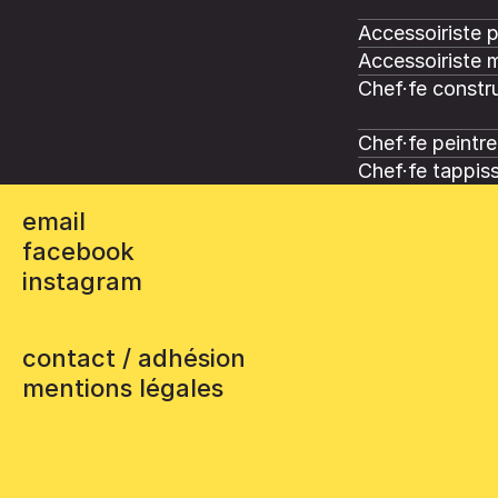
Accessoiriste 
Accessoiriste 
Chef·fe constru
Chef·fe peintre
Chef·fe tappiss
email
facebook
instagram
contact / adhésion
mentions légales