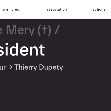
membres
l’association
actions
e Mery (†)
sident
eur →
Thierry Dupety