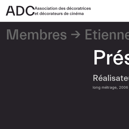
Membres
Etienn
Pré
Réalisat
long métrage
2006