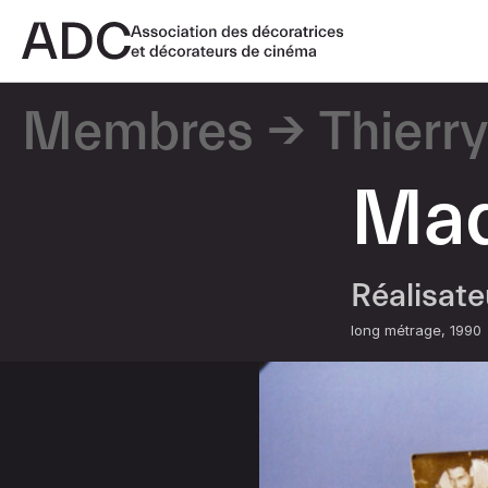
Membres
Thierr
Mad
Réalisat
long métrage
1990