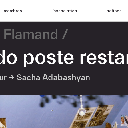
membres
l’association
actions
y Flamand
o poste resta
eur →
Sacha Adabashyan