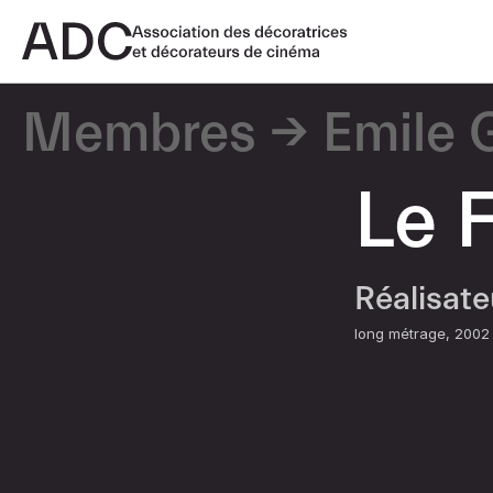
Membres
Emile 
Le F
Réalisat
long métrage
2002