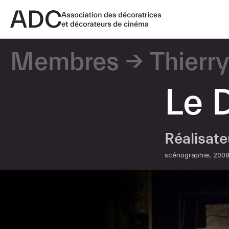
Membres
Thierr
Le 
Réalisat
scénographie
200