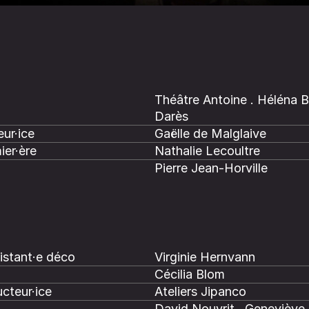
Théâtre Antoine . Héléna B
Darès
ur·ice
Gaëlle de Malglaive
ier·ère
Nathalie Lecoultre
Pierre Jean-Horville
istant·e déco
Virginie Hernvann
Cécilia Blom
cteur·ice
Ateliers Jipanco
David Nouyrit . Geneviève