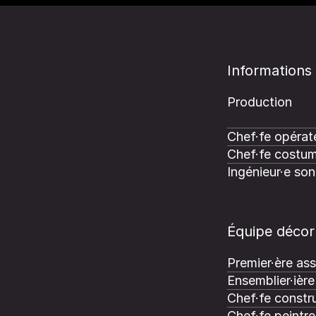
Informations
Production
Chef·fe opérate
Chef·fe costum
Ingénieur·e son
Équipe décor
Premier·ère ass
Ensemblier·ière
Chef·fe constru
Chef·fe peintre