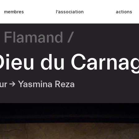
membres
l’association
actions
y Flamand
Dieu du Carna
eur →
Yasmina Reza
8