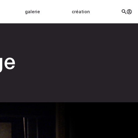
galerie
création
ge