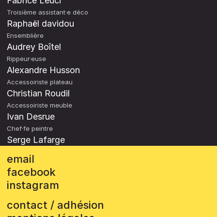
Fabrice Leuci
Troisième assistant·e déco
Raphaël davidou
Ensemblière
Audrey Boîtel
Rippeur·euse
Alexandre Husson
Accessoiriste plateau
Christian Roudil
Accessoiriste meuble
Ivan Desrue
Chef·fe peintre
Serge Lafarge
email
facebook
instagram
contact / adhésion