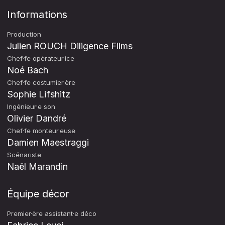
Informations
Production
Julien ROUCH Diligence Films
Chef·fe opérateur·ice
Noé Bach
Chef·fe costumier·ère
Sophie Lifshitz
Ingénieur·e son
Olivier Dandré
Chef·fe monteur·euse
Damien Maestraggi
Scénariste
Naël Marandin
Équipe décor
Premier·ère assistant·e déco