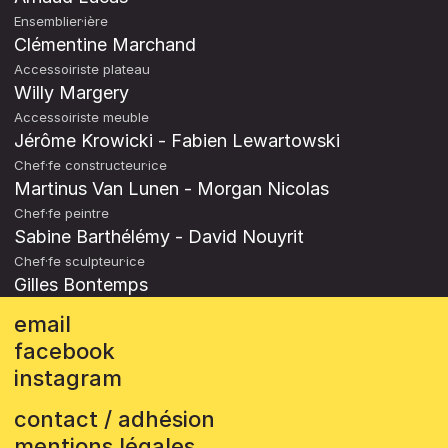
Ensemblier·ière
Clémentine Marchand
Accessoiriste plateau
Willy Margery
Accessoiriste meuble
Jérôme Krowicki - Fabien Lewartowski
Chef·fe constructeur·ice
Martinus Van Lunen - Morgan Nicolas
Chef·fe peintre
Sabine Barthélémy - David Nouyrit
Chef·fe sculpteur·ice
Gilles Bontemps
email
facebook
instagram
contact / adhésion
mentions légales