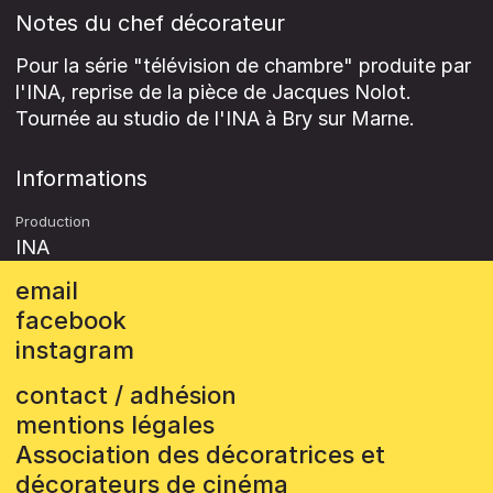
Notes du chef décorateur
Pour la série "télévision de chambre" produite par
l'INA, reprise de la pièce de Jacques Nolot.
Tournée au studio de l'INA à Bry sur Marne.
Informations
Production
INA
email
facebook
instagram
contact / adhésion
mentions légales
Association des décoratrices et
décorateurs de cinéma