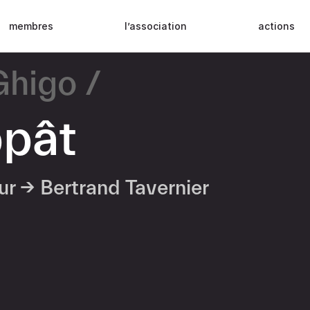
membres
l’association
actions
Ghigo
ppât
eur →
Bertrand Tavernier