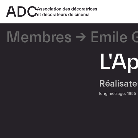
Membres
Emile 
L'A
Réalisat
long métrage
1995