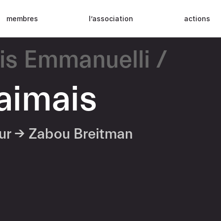
membres
l’association
actions
is Emmanuelli
'aimais
eur →
Zabou Breitman