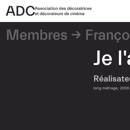
Membres
Franço
Je l
Réalisat
long métrage
2009