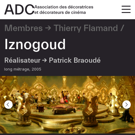
Membres
Thierry Flamand
Iznogoud
Réalisateur →
Patrick Braoudé
long métrage
2005