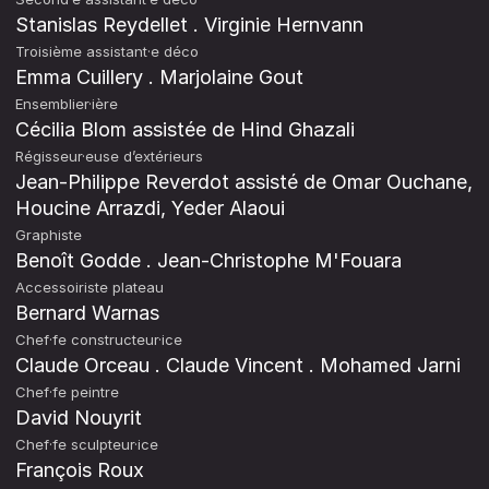
Stanislas Reydellet . Virginie Hernvann
Troisième assistant·e déco
Emma Cuillery . Marjolaine Gout
Ensemblier·ière
Cécilia Blom assistée de Hind Ghazali
Régisseur·euse d’extérieurs
Jean-Philippe Reverdot assisté de Omar Ouchane,
Houcine Arrazdi, Yeder Alaoui
Graphiste
Benoît Godde . Jean-Christophe M'Fouara
Accessoiriste plateau
Bernard Warnas
Chef·fe constructeur·ice
Claude Orceau . Claude Vincent . Mohamed Jarni
Chef·fe peintre
David Nouyrit
Chef·fe sculpteur·ice
François Roux