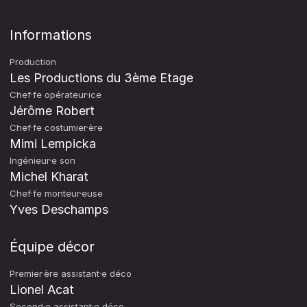
Informations
Production
Les Productions du 3ème Etage
Chef·fe opérateur·ice
Jérôme Robert
Chef·fe costumier·ère
Mimi Lempicka
Ingénieur·e son
Michel Kharat
Chef·fe monteur·euse
Yves Deschamps
Équipe décor
Premier·ère assistant·e déco
Lionel Acat
Second·e assistant·e déco