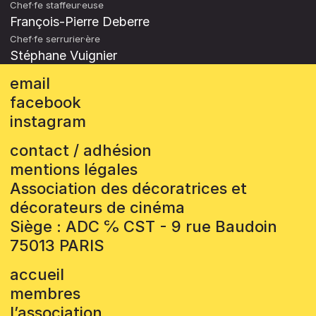
Chef·fe staffeur·euse
François-Pierre Deberre
Chef·fe serrurier·ère
Stéphane Vuignier
email
facebook
instagram
contact / adhésion
mentions légales
Association des décoratrices et
décorateurs de cinéma
Siège : ADC ℅ CST - 9 rue Baudoin
75013 PARIS
accueil
membres
l’association