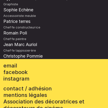
Graphiste
Sophie Echène
Accessoiriste meuble
Patrice terres
Chef·fe constructeur·ice
Romain Poli
Chef·fe peintre
Jean Marc Auriol
Chef·fe tappissier·ère
Christophe Pommie
email
facebook
instagram
contact / adhésion
mentions légales
Association des décoratrices et