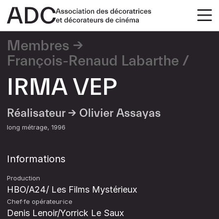
Membres
François-Renaud Labarthe
IRMA VEP
Réalisateur →
Olivier Assayas
long métrage
1996
Informations
Production
HBO/A24/ Les Films Mystérieux
Chef·fe opérateur·ice
Denis Lenoir/Yorrick Le Saux