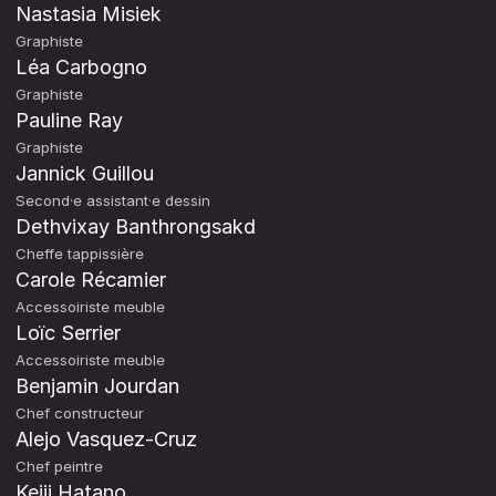
Nastasia Misiek
Graphiste
Léa Carbogno
Graphiste
Pauline Ray
Graphiste
Jannick Guillou
Second·e assistant·e dessin
Dethvixay Banthrongsakd
Cheffe tappissière
Carole Récamier
Accessoiriste meuble
Loïc Serrier
Accessoiriste meuble
Benjamin Jourdan
Chef constructeur
Alejo Vasquez-Cruz
Chef peintre
Keiji Hatano