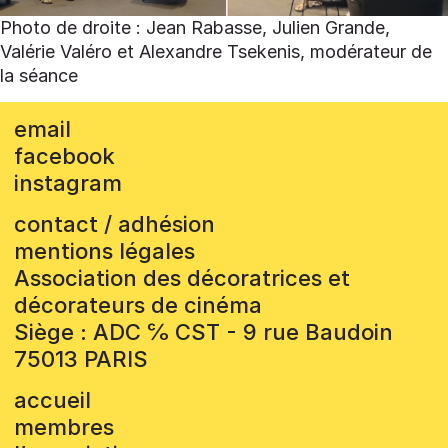
Photo de droite : Jean Rabasse, Julien Grande,
Valérie Valéro et Alexandre Tsekenis, modérateur de
la séance
email
facebook
instagram
contact / adhésion
mentions légales
Association des décoratrices et
décorateurs de cinéma
Siège : ADC ℅ CST - 9 rue Baudoin
75013 PARIS
accueil
membres