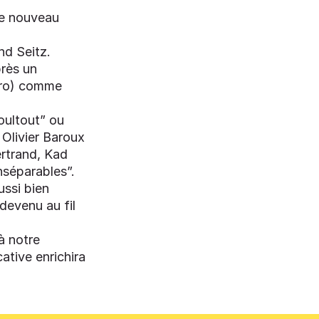
me nouveau
nd Seitz.
près un
aro) comme
oultout” ou
 Olivier Baroux
ertrand, Kad
nséparables”.
ussi bien
 devenu au fil
à notre
ative enrichira