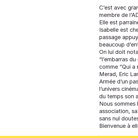
C’est avec gra
membre de l’A
Elle est parrai
Isabelle est ch
passage appuyé
beaucoup d’ent
On lui doit no
“l’embarras du
comme “Qui a r
Merad, Eric La
Armée d’un pass
l’univers ciném
du temps son ac
Nous sommes he
association, sa
sans nul doute
Bienvenue à ell