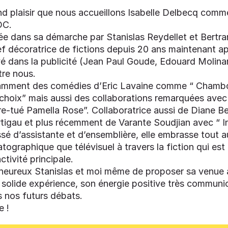
nd plaisir que nous accueillons Isabelle Delbecq com
DC.
née dans sa démarche par Stanislas Reydellet et Bertra
ef décoratrice de fictions depuis 20 ans maintenant a
 dans la publicité (Jean Paul Goude, Edouard Molin
re nous.
tamment des comédies d’Eric Lavaine comme “ Chamb
 choix” mais aussi des collaborations remarquées avec
e-tué Pamella Rose”. Collaboratrice aussi de Diane B
rtigau et plus récemment de Varante Soudjian avec “ I
é d’assistante et d’ensemblière, elle embrasse tout a
atographique que télévisuel à travers la fiction qui est
tivité principale.
ureux Stanislas et moi même de proposer sa venue 
 solide expérience, son énergie positive très communic
s nos futurs débats.
e !