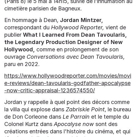
(Paris 8) le 5 mai à 14h15, suivie de l’inhumation au
cimetière parisien de Bagneux.
En hommage à Dean,
Jordan Mintzer,
correspondant du
Hollywood Reporter,
vient de
publier
What I Learned From Dean Tavoularis,
the Legendary Production Designer of New
Hollywood,
comme en prolongement de
s
on
ouvrage
Conversations avec Dean Tavoularis,
paru en 2022.
https://www.hollywoodreporter.com/movies/movi
e-reviews/dean-tavoularis-godfather-apocalypse
-now-critic-appraisal-1236574550/
Jordan y rappelle à quel point des décors comme
la villa qui explose dans
Zabriskie Point
, le bureau
de Don Corleone dans
Le Parrain
et le temple du
Colonel Kurtz dans
Apocalyse now
sont
des
créations entrées dans l'histoire du cinéma, et qui