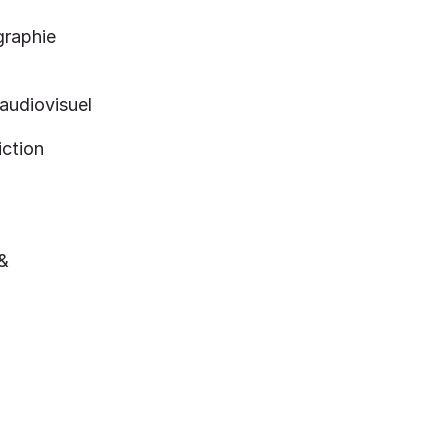
graphie
audiovisuel
iction
 &