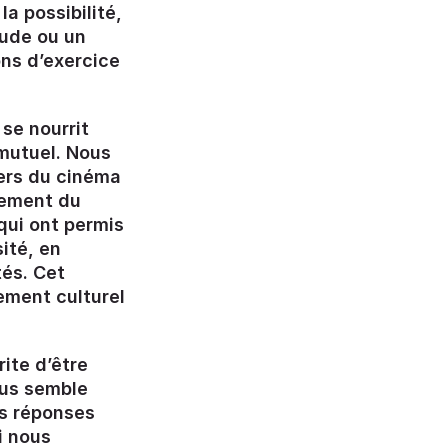
a possibilité,
tude ou un
ons d’exercice
 se nourrit
mutuel. Nous
ers du cinéma
agement du
 qui ont permis
ité, en
tés. Cet
ement culturel
ite d’être
ous semble
es réponses
i nous