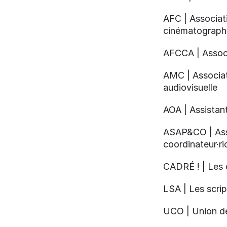
AFC | Associati
cinématograph
AFCCA | Associ
AMC | Associat
audiovisuelle
AOA | Assistant
ASAP&CO | Asso
coordinateur·ri
CADRÉ ! | Les 
LSA | Les scrip
UCO | Union de