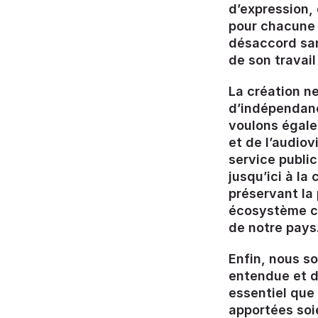
d’expression, 
pour chacune 
désaccord san
de son travail
La création ne
d’indépendanc
voulons égale
et de l’audiov
service public
jusqu’ici à la
préservant la 
écosystème co
de notre pays
Enfin, nous s
entendue et d
essentiel que
apportées soi