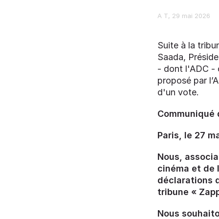
A T
29 mai 2026
Suite à la trib
Saada, Présiden
- dont l'ADC -
proposé par l’A
d'un vote.
Communiqué de
Paris, le 27 m
Nous, associa
cinéma et de 
déclarations 
tribune « Zapp
Nous souhaito