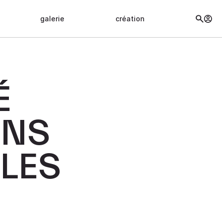
galerie
création
É
ONS
LES