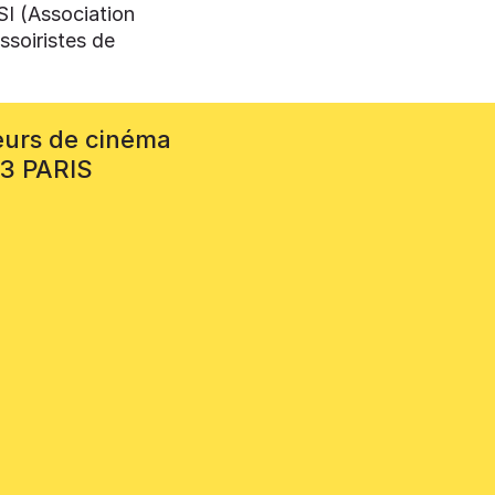
SI (Association
ssoiristes de
eurs de cinéma
13 PARIS