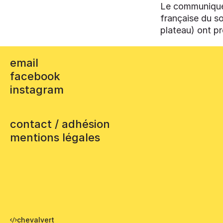
Le communiqué
française du so
plateau) ont pr
email
facebook
instagram
contact / adhésion
mentions légales
chevalvert