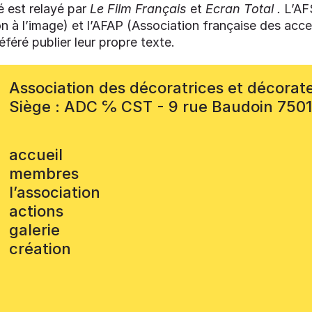
 est relayé par
Le Film Français
et
Ecran Total .
L’AF
n à l’image) et l’AFAP (Association française des acce
éféré publier leur propre texte.
Association des décoratrices et décorat
Siège : ADC ℅ CST - 9 rue Baudoin 750
accueil
membres
l’association
actions
galerie
création