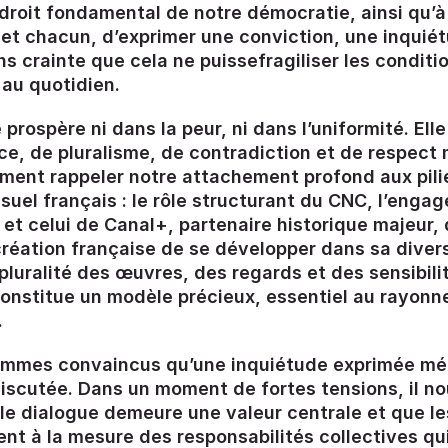
droit fondamental de notre démocratie, ainsi qu’à l
et chacun, d’exprimer une conviction, une inquié
s crainte que cela ne puissefragiliser les conditi
 au quotidien.
 prospère ni dans la peur, ni dans l’uniformité. Elle
e, de pluralisme, de contradiction et de respect 
ment rappeler notre attachement profond aux pili
isuel français : le rôle structurant du CNC, l’eng
 et celui de Canal+, partenaire historique majeur,
 création française de se développer dans sa divers
pluralité des œuvres, des regards et des sensibili
nstitue un modèle précieux, essentiel au rayonn
.
ommes convaincus qu’une inquiétude exprimée mér
iscutée. Dans un moment de fortes tensions, il n
 le dialogue demeure une valeur centrale et que l
ent à la mesure des responsabilités collectives qu