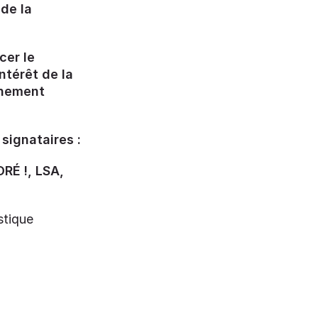
 de la
cer le
ntérêt de la
einement
signataires :
RÉ !, LSA,
stique