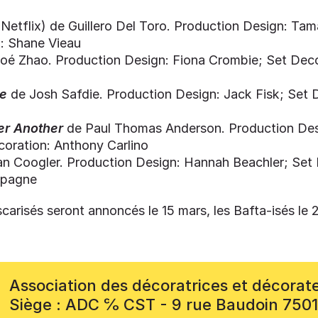
Netflix) de Guillero Del Toro. Production Design: Tam
: Shane Vieau
oé Zhao. Production Design: Fiona Crombie; Set Decor
e
de Josh Safdie.
Production Design: Jack Fisk; Set 
er Another
de Paul Thomas Anderson. Production Desi
coration: Anthony Carlino
n Coogler. Production Design: Hannah Beachler; Set 
pagne
carisés seront annoncés le 15 mars, les Bafta-isés le 2
Association des décoratrices et décorat
Siège : ADC ℅ CST - 9 rue Baudoin 750