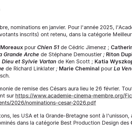
6
re, nominations en janvier. Pour l'année 2025, l'Aca
otants inscrits) ont retenu, dans la catégorie Meilleur
e Moreaux
pour
Chien 51
de Cédric Jimenez
;
Catheri
la Grande Arche
de Stéphane Demoustier
;
Riton Dup
Dieu et Sylvie Vartan
de Ken Scott ;
Katia Wyszko
ue
de Richard Linklater
;
Marie Cheminal
pour
La Ven
isch.
nie de remise des Césars aura lieu le 26 février. Tou
nt sur
https://www.academie-cinema-membre.org/Fich
nts/2026/nominations-cesar-2026.pdf
ons, les USA et la Grande-Bretagne sont à l'unisson, 
minés dans la catégorie Best Production Design des