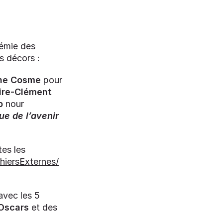
démie des
s décors :
ne Cosme
pour
ire-Clément
p
nour
ue de l’avenir
tes les
iersExternes/
avec les 5
Oscars
et des