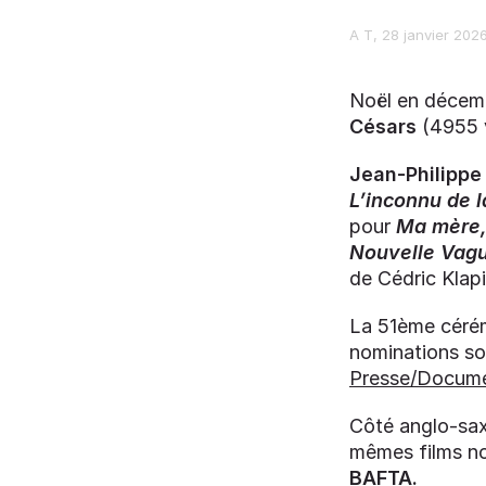
A T
28 janvier 202
Noël en décemb
Césars
(4955 v
Jean-Philipp
L’inconnu de 
pour
Ma mère, 
Nouvelle Vag
de Cédric Klap
La 51ème cérémo
nominations so
Presse/Docume
Côté anglo-sax
mêmes films no
BAFTA.