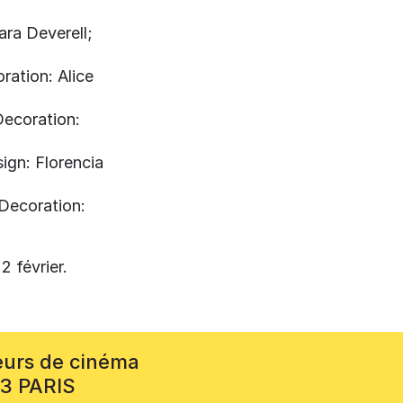
ara Deverell;
ation: Alice
Decoration:
gn: Florencia
Decoration:
2 février.
eurs de cinéma
13 PARIS