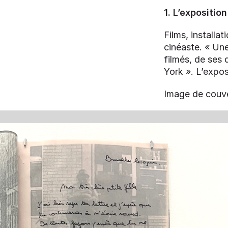
1. L’exposit
Films, installat
cinéaste. « Une 
filmés, de ses
York ». L’expo
Image de couver