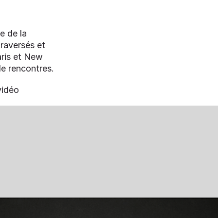
re de la
traversés et
aris et New
e rencontres.
vidéo