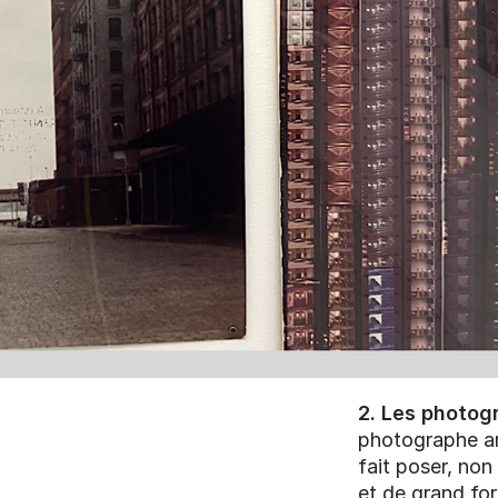
2.
Les photog
photographe amé
fait poser, non
et de grand form