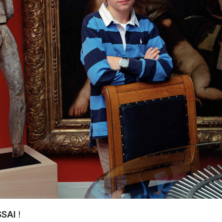
SSAI
!